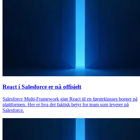
React i Salesforce er nå offisielt
Salesforce Multi-Framework gjør React til en førsteklasses borger på
plattformen. Her er hva det faktisk betyr for team som leverer på
Salesforce.