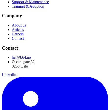
Support & Maintenance
Training & Adoption
Company
About us
Articles
Careers
Contact
Contact
hei@b64.no
Oscars gate 32
0258 Oslo
LinkedIn