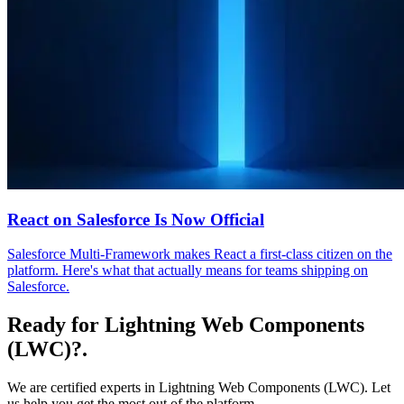
React on Salesforce Is Now Official
Salesforce Multi-Framework makes React a first-class citizen on the
platform. Here's what that actually means for teams shipping on
Salesforce.
Ready for Lightning Web Components
(LWC)?
.
We are certified experts in Lightning Web Components (LWC). Let
us help you get the most out of the platform.