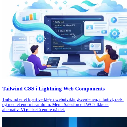
Tailwind CSS i Lightning Web Components
Tailwind er et kjært verktøy i webutviklingsverdenen, intuitivt, raskt
og med et enormt samfunn. Men i Salesforce LWC? Ikke et
alternativ. Vi ønsket å endre på det.