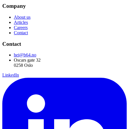
Company
About us
Articles
Careers
Contact
Contact
hei@b64.no
Oscars gate 32
0258 Oslo
LinkedIn