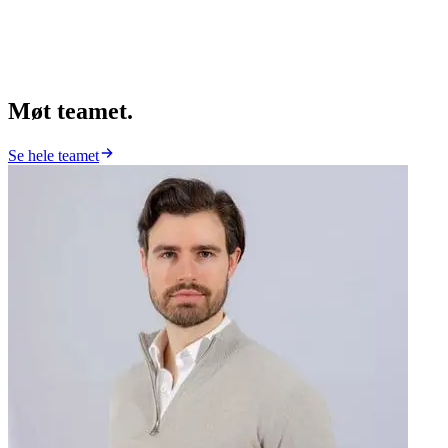
Møt
teamet
.
Se hele teamet