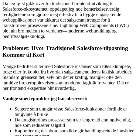
Da jeg først gikk over fra tradisjonell frontend-utvikling til
Salesforce-økosystemet, oppdaget jeg noe bemerkelsesverdig:
ferdighetene som gjorde meg effektiv til å bygge engasjerende
webapplikasjoner var akkurat det salgsteam trengte for å
transformere prosessene sine. Lightning Web Components (LWC)
ble min bro mellom to verdener—moderne webutvikling og
bedriftssalgsteknologi.
Problemet: Hvor Tradisjonell Salesforce-tilpasning
Kommer til Kort
Mange bedrifter sliter med Salesforce instanser som føles klumpete,
trege eller frakoblet fra hvordan salgsteamene deres faktisk arbeider.
Standard grensesnittet, selv om det er kraftig, mangler ofte den
intuitive brukeropplevelsen som moderne fagfolk forventer. Det er
her frontend-ekspertise blir uvurderlig.
Vanlige smertepunkter jeg har observert:
Selgere som unngår visse Salesforce-funksjoner fordi de er
tungvinte å bruke
Dataregistrerings prosesser som tar lengre tid enn nødvendig,
noe som reduserer salgstid
Rapporter og dashbord som ikke gir handlingsrettede innsikter