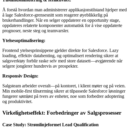
Å forstå hvordan man administrerer applikasjonstilstand hjelper med
å lage Salesforce-grensesnitt som reagerer øyeblikkelig på
brukerhandlinger. Når en selger oppdaterer en opportunity stage,
oppdateres relaterte komponenter automatisk for å vise oppdaterte
prognoser, neste steg og teamvarsler.
Ytelsesoptimalisering:
Frontend ytelsesprinsippene gjelder direkte for Salesforce. Lazy
loading, effektiv datahenting, og optimalisert rendering sikrer at
salgsverktøy forblir raske selv med store datasett—avgjørende når
selgere jonglerer hundrevis av prospekter.
Responsiv Design:
Salgsteam arbeider overalt—på kontoret, i klient møter og på veien.
Min mobile-first tilnærming sikrer at tilpassede Salesforce løsninger
fungerer sømløst på tvers av enheter, noe som forbedrer adoptering
og produktivitet.
Virkelighetseffekt: Forbedringer av Salgsprosesser
Case Study: Strømlinjeformet Lead Qualification