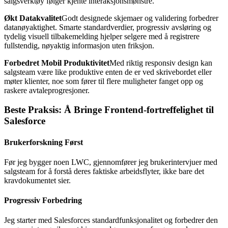
salgsverktøy følger kjente interaksjonsmønstre.
Økt Datakvalitet
Godt designede skjemaer og validering forbedrer
datanøyaktighet. Smarte standardverdier, progressiv avsløring og
tydelig visuell tilbakemelding hjelper selgere med å registrere
fullstendig, nøyaktig informasjon uten friksjon.
Forbedret Mobil Produktivitet
Med riktig responsiv design kan
salgsteam være like produktive enten de er ved skrivebordet eller
møter klienter, noe som fører til flere muligheter fanget opp og
raskere avtaleprogresjoner.
Beste Praksis: Å Bringe Frontend-fortreffelighet til
Salesforce
Brukerforskning Først
Før jeg bygger noen LWC, gjennomfører jeg brukerintervjuer med
salgsteam for å forstå deres faktiske arbeidsflyter, ikke bare det
kravdokumentet sier.
Progressiv Forbedring
Jeg starter med Salesforces standardfunksjonalitet og forbedrer den