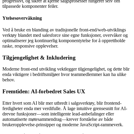
progressivt, og sikrer at kjerne salgsprosesser fungerer selv om
tilpassede komponenter feiler.
Ytelsesovervåkning
Ved å bruke en blanding av tradisjonelle front-end/web-utviklings
verktøy blandet med salesforce sine egne funksjoner, overvåker og
optimaliserer jeg kontinuerlig komponentytelse for å opprettholde
raske, responsive opplevelser.
Tilgjengelighet & Inkludering
Moderne front-end utvikling vektlegger tilgjengelighet, og dette blir
enda viktigere i bedriftsmiljøer hvor teammedlemmer kan ha ulike
behov.
Fremtiden: AI-forbedret Sales UX
Etter hvert som AI blir mer utbredt i salgsverktøy, blir frontend-
ferdigheter enda mer verdifulle. Å lage intuitive grensesnitt for AI-
drevne funksjoner—som intelligente lead-anbefalinger eller
automatiserte møtesammendrag—krever forståelse av både
brukeropplevelse-prinsipper og moderne JavaScript-rammeverk.