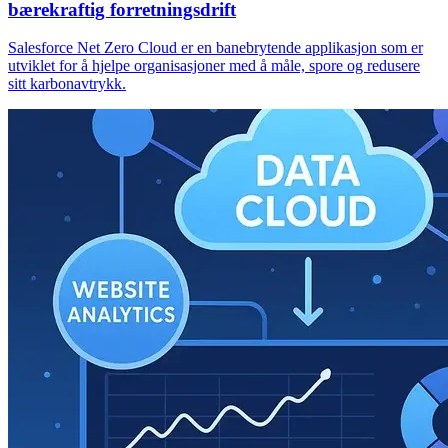
bærekraftig forretningsdrift
Salesforce Net Zero Cloud er en banebrytende applikasjon som er
utviklet for å hjelpe organisasjoner med å måle, spore og redusere
sitt karbonavtrykk.