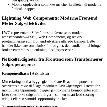
ved første øyekast
Mobile opplevelser som ikke matcher kvaliteten til moderne
forbruker apper
Lightning Web Components: Moderne Frontend
Møter Salgseffektivitet
LWC representerer Salesforces omfavnelse av moderne
webstandarder—ES6+, Web Components, og reaktiv
programmering som frontend-utviklere allerede kjenner. Dette
handler ikke bare om teknisk fortrolighet; det handler om å bringe
brukersentrert designtenkning til salgsprosesser.
Nøkkelferdigheter fra Frontend som Transformerer
Salgsoperasjoner
Komponentbasert Arkitektur:
Min erfaring med å bygge gjenbrukbare React-komponenter
oversettes direkte til å lage modulære LWC-løsninger. I stedet for
monolitiske tilpasninger, bygger jeg fokuserte komponenter som
løser spesifikke salgsutfordringer—som en smart lead scoring
widget eller en sanntids opportunity tracker.
Tilstandshåndtering & Reaktivitet: