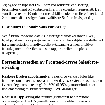
Jeg bygde en tilpasset LWC som konsoliderer lead scoring,
bedriftsforskning og kontaktverifisering i ett enkelt grensesnitt. Det
som tidligere tok 10 minutter med å klikke gjennom flere faner tar nå
2 minutter, slik at selgere kan kvalifisere 5x flere leads per dag.
Case Study: Interaktiv Sales Forecasting
Ved å bruke moderne datavisualiseringsbiblioteker innen LWC,
laget jeg dynamiske prognosedashbord som lar salgsledere drille ned
fra teamprestasjon til individuelle avtaleanalyser med intuitive
interaksjoner—ikke flere statiske rapporter eller kompleks
navigering.
Forretningsverdien av Frontend-drevet Salesforce-
utvikling
Raskere Brukeradoptering
Når Salesforce-verktøy føles like
intuitive som appene salgsteam bruker daglig, skyter adopsjonsraten
i været. Jeg har sett team gå fra 60% til 95% plattformbruk etter
implementering av brukervennlige LWC-løsninger.
Redusert Opplæringstid
Intuitive grensesnitt betyr mindre
opplæringsoverhead. Nyansatte kan bli produktive raskere når